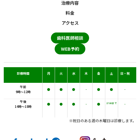
治療内容
料金
アクセス
歯科医師相談
WEB予約
診療時間
月
火
水
木
金
土
日・祝
午前
●
●
●
-
●
●
-
9時～12時
午後
17:00まで
●
●
●
-
●
-
14時～18時
※祝日のある週の木曜日は診療します。