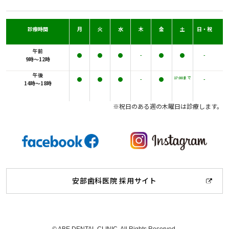
診療時間
月
火
水
木
金
土
日・祝
午前
●
●
●
-
●
●
-
9時～12時
午後
17:00まで
●
●
●
-
●
-
14時～18時
※祝日のある週の木曜日は診療します。
安部歯科医院 採用サイト
© ABE DENTAL CLINIC, All Rights Reserved.