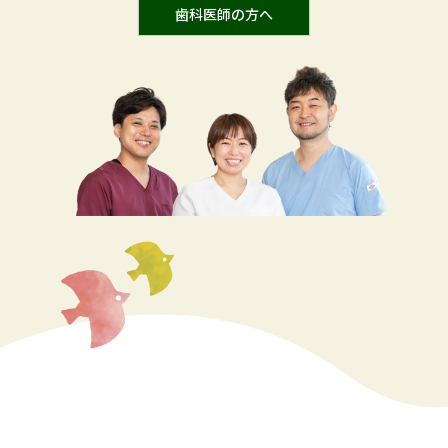
⻭科医師の⽅へ