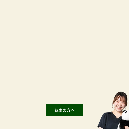
お⾞の⽅へ