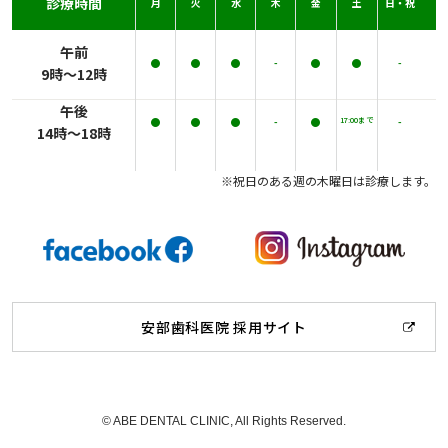
診療時間
月
火
水
木
金
土
日・祝
午前
●
●
●
-
●
●
-
9時～12時
午後
17:00まで
●
●
●
-
●
-
14時～18時
※祝日のある週の木曜日は診療します。
安部歯科医院 採用サイト
© ABE DENTAL CLINIC, All Rights Reserved.