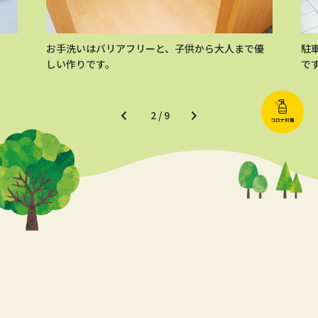
お手洗いはバリアフリーと、子供から大人まで優
駐
しい作りです。
で
2
/
9